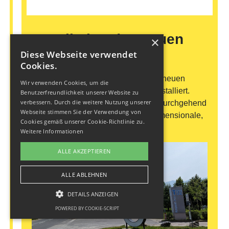
Installation des neuen
×
Leitsystems
Diese Webseite verwendet
Cookies.
Ende 2022 wurde der erste Teil des neuen
Wir verwenden Cookies, um die
Besucher:innenleitsystems im tpv installiert.
Benutzerfreundlichkeit unserer Website zu
verbessern. Durch die weitere Nutzung unserer
Dafür wurden die Gebäudeflächen durchgehend
Webseite stimmen Sie der Verwendung von
alphabetisch beschriftet und überdimensionale,
Cookies gemäß unserer Cookie-Richtlinie zu.
beleuchtete Buchstaben platziert.
Weitere Informationen
ALLE AKZEPTIEREN
ALLE ABLEHNEN
DETAILS ANZEIGEN
POWERED BY COOKIE-SCRIPT