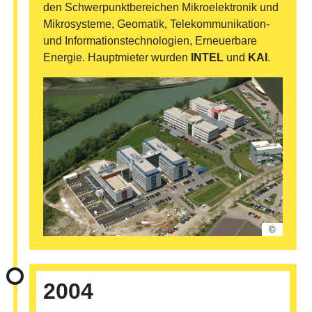
den Schwerpunktbereichen Mikroelektronik und
Mikrosysteme, Geomatik, Telekommunikation-
und Informationstechnologien, Erneuerbare
Energie. Hauptmieter wurden
INTEL
und
KAI
.
©
2004