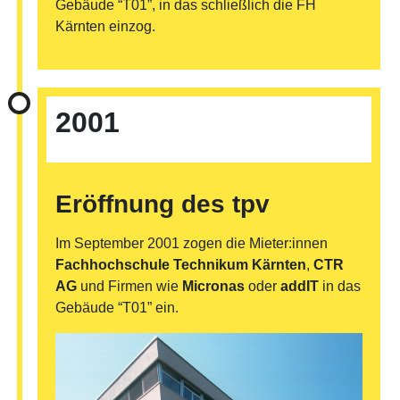
Gebäude “T01”, in das schließlich die FH
Kärnten einzog.
©
2001
Eröffnung des tpv
Im September 2001 zogen die Mieter:innen
Fachhochschule Technikum Kärnten
,
CTR
AG
und Firmen wie
Micronas
oder
addIT
in das
Gebäude “T01” ein.